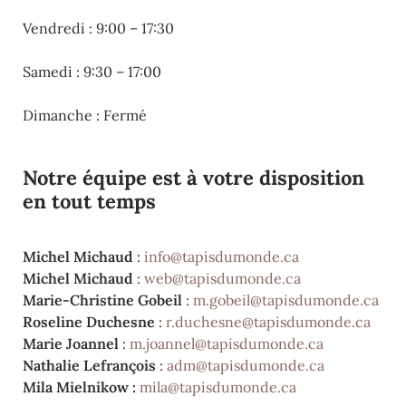
Vendredi : 9:00 – 17:30
Samedi : 9:30 – 17:00
Dimanche : Fermé
Notre équipe est à votre disposition
en tout temps
Michel Michaud
:
info@tapisdumonde.ca
Michel Michaud
:
web@tapisdumonde.ca
Marie-Christine Gobeil
:
m.gobeil@tapisdumonde.ca
Roseline Duchesne
:
r.duchesne@tapisdumonde.ca
Marie Joannel
:
m.joannel@tapisdumonde.ca
Nathalie Lefrançois
:
adm@tapisdumonde.ca
Mila Mielnikow :
mila@tapisdumonde.ca